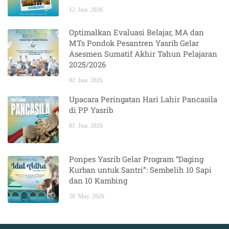
12
Jun
2026
Optimalkan Evaluasi Belajar, MA dan
MTs Pondok Pesantren Yasrib Gelar
Asesmen Sumatif Akhir Tahun Pelajaran
2025/2026
02
Jun
2026
Upacara Peringatan Hari Lahir Pancasila
di PP Yasrib
01
Jun
2026
Ponpes Yasrib Gelar Program “Daging
Kurban untuk Santri”: Sembelih 10 Sapi
dan 10 Kambing
28
May
2026