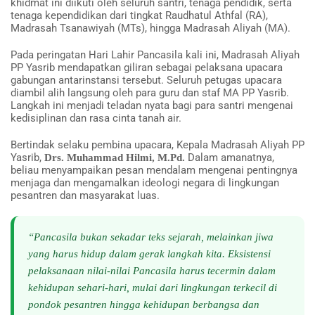
khidmat ini diikuti oleh seluruh santri, tenaga pendidik, serta
tenaga kependidikan dari tingkat Raudhatul Athfal (RA),
Madrasah Tsanawiyah (MTs), hingga Madrasah Aliyah (MA).
Pada peringatan Hari Lahir Pancasila kali ini, Madrasah Aliyah
PP Yasrib mendapatkan giliran sebagai pelaksana upacara
gabungan antarinstansi tersebut. Seluruh petugas upacara
diambil alih langsung oleh para guru dan staf MA PP Yasrib.
Langkah ini menjadi teladan nyata bagi para santri mengenai
kedisiplinan dan rasa cinta tanah air.
Bertindak selaku pembina upacara, Kepala Madrasah Aliyah PP
Yasrib,
Dalam amanatnya,
Drs. Muhammad Hilmi, M.Pd.
beliau menyampaikan pesan mendalam mengenai pentingnya
menjaga dan mengamalkan ideologi negara di lingkungan
pesantren dan masyarakat luas.
“Pancasila bukan sekadar teks sejarah, melainkan jiwa
yang harus hidup dalam gerak langkah kita. Eksistensi
pelaksanaan nilai-nilai Pancasila harus tecermin dalam
kehidupan sehari-hari, mulai dari lingkungan terkecil di
pondok pesantren hingga kehidupan berbangsa dan