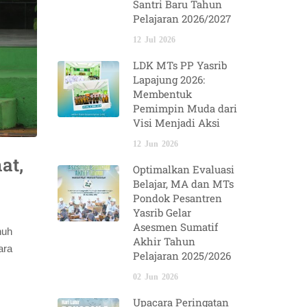
Santri Baru Tahun
Pelajaran 2026/2027
12
Jul
2026
LDK MTs PP Yasrib
Lapajung 2026:
Membentuk
Pemimpin Muda dari
Visi Menjadi Aksi
12
Jun
2026
at,
Optimalkan Evaluasi
Belajar, MA dan MTs
Pondok Pesantren
Yasrib Gelar
Asesmen Sumatif
nuh
Akhir Tahun
ara
Pelajaran 2025/2026
02
Jun
2026
Upacara Peringatan