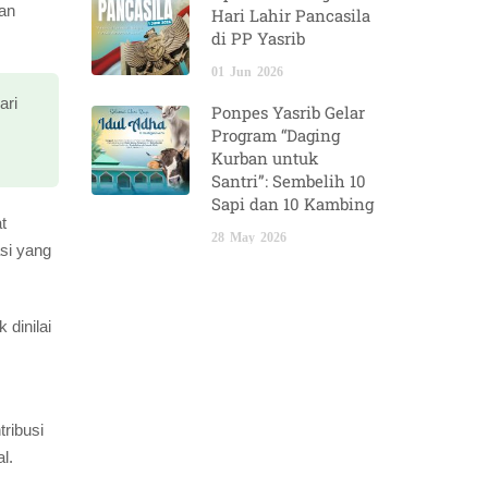
tan
Hari Lahir Pancasila
di PP Yasrib
01
Jun
2026
ari
Ponpes Yasrib Gelar
Program “Daging
Kurban untuk
Santri”: Sembelih 10
Sapi dan 10 Kambing
t
28
May
2026
si yang
 dinilai
ribusi
l.