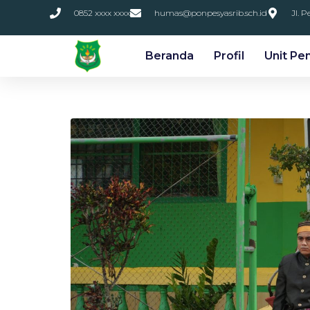
0852 xxxx xxxx
humas@ponpesyasrib.sch.id
Jl. 
Beranda
Profil
Unit Pe