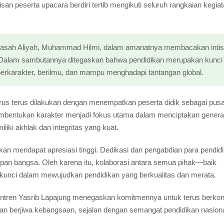
san peserta upacara berdiri tertib mengikuti seluruh rangkaian kegia
rasah Aliyah, Muhammad Hilmi, dalam amanatnya membacakan intis
 Dalam sambutannya ditegaskan bahwa pendidikan merupakan kunci
rkarakter, berilmu, dan mampu menghadapi tantangan global.
rus terus dilakukan dengan menempatkan peserta didik sebagai pusa
pembentukan karakter menjadi fokus utama dalam menciptakan genera
liki akhlak dan integritas yang kuat.
kan mendapat apresiasi tinggi. Dedikasi dan pengabdian para pendidik
pan bangsa. Oleh karena itu, kolaborasi antara semua pihak—baik
unci dalam mewujudkan pendidikan yang berkualitas dan merata.
ntren Yasrib Lapajung menegaskan komitmennya untuk terus berkont
an berjiwa kebangsaan, sejalan dengan semangat pendidikan nasiona