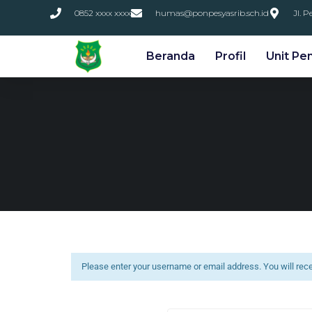
0852 xxxx xxxx
humas@ponpesyasrib.sch.id
Jl. 
Beranda
Profil
Unit Pe
Please enter your username or email address. You will rece