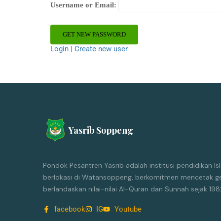
Username or Email:
Login
|
Create new user
Yasrib Soppeng
Pondok Pesantren Yasrib adalah institusi pendidikan 
berlokasi di Watansoppeng, berkomitmen mencetak ge
berlandaskan nilai-nilai Al-Quran dan Sunnah sejak 198
facebook
IG
Youtube